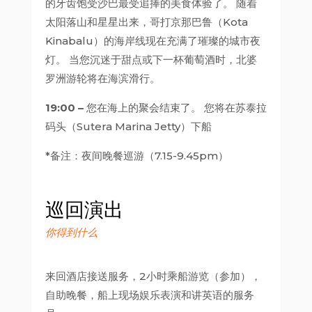
的牙齿饱受沙巴最受追捧的美食体验了。 随着
太阳落山和星星出来，哥打京那巴鲁（Kota
Kinabalu）的海岸线现在充满了璀璨的城市夜
灯。 当您沉迷于甜点或下一杯葡萄酒时，北婆
罗洲游轮将在海滨滑行。
19:00 –
您在海上的聚会结束了。 您将在苏泰拉
码头（Sutera Marina Jetty）下船
*备注：夜间晚餐巡游（7.15-9.45pm）
巡回演出
你得到什么
来回酒店接送服务，2小时乘船游览（参加），
自助晚餐，船上现场娱乐表演和讲英语的服务