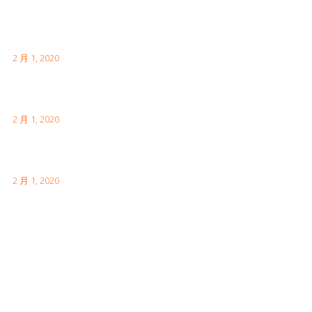
首次日本访问时需要了解的内容
2 月 1, 2020
伦敦有趣的事实供您访问
2 月 1, 2020
如何参观中国的长城
2 月 1, 2020
Facebook Feeds