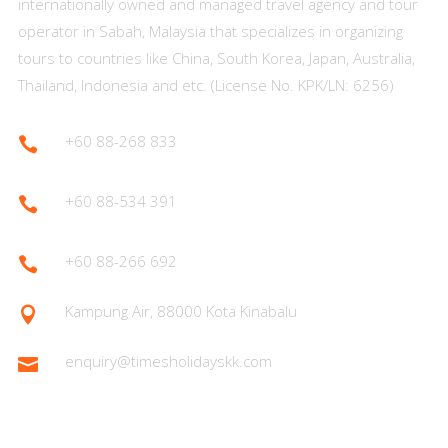
internationally owned and managed travel agency and tour
operator in Sabah, Malaysia that specializes in organizing
tours to countries like China, South Korea, Japan, Australia,
Thailand, Indonesia and etc. (License No. KPK/LN: 6256)
+60 88-268 833

+60 88-534 391

+60 88-266 692

Kampung Air, 88000 Kota Kinabalu

enquiry@timesholidayskk.com

Latest Posts