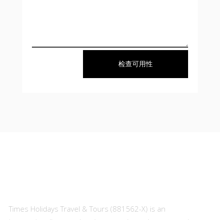
检查可用性
About Us
Times Holidays Travel & Tours (881562-X) is an