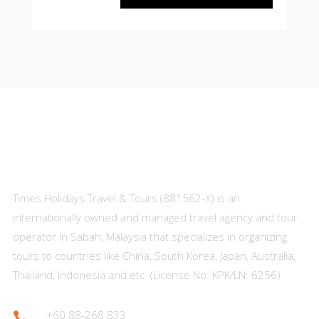
About Us
Times Holidays Travel & Tours (881562-X) is an
internationally owned and managed travel agency and tour
operator in Sabah, Malaysia that specializes in organizing
tours to countries like China, South Korea, Japan, Australia,
Thailand, Indonesia and etc. (License No. KPK/LN: 6256)
+60 88-268 833
