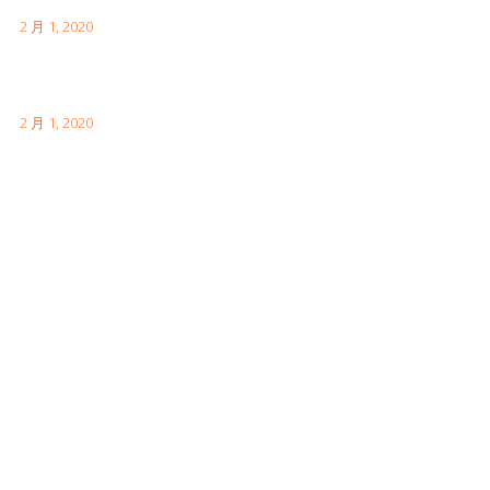
伦敦有趣的事实供您访问
2 月 1, 2020
如何参观中国的长城
2 月 1, 2020
Facebook Feeds
Awards & Achievements