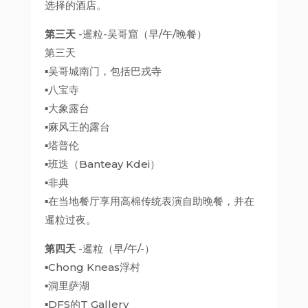
选择的酒店。
第三天
-暹粒-吴哥窟（早/午/晚餐）
第三天
▪吴哥城南门，包括巴戎寺
▪八宝寺
▪大象露台
▪麻风王的露台
▪塔普伦
▪班迭（Banteay Kdei）
▪非典
▪在当地餐厅享用高棉传统表演自助晚餐，并在
暹粒过夜。
第四天
-暹粒（早/午/-）
▪Chong Kneas浮村
▪洞里萨湖
▪DFS的T Gallery