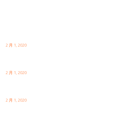
Latest Posts
首次日本访问时需要了解的内容
2 月 1, 2020
伦敦有趣的事实供您访问
2 月 1, 2020
如何参观中国的长城
2 月 1, 2020
Facebook Feeds