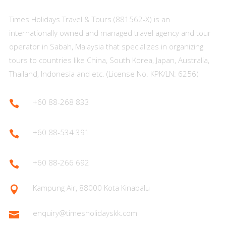
Times Holidays Travel & Tours (881562-X) is an
internationally owned and managed travel agency and tour
operator in Sabah, Malaysia that specializes in organizing
tours to countries like China, South Korea, Japan, Australia,
Thailand, Indonesia and etc. (License No. KPK/LN: 6256)
+60 88-268 833

+60 88-534 391

+60 88-266 692

Kampung Air, 88000 Kota Kinabalu

enquiry@timesholidayskk.com
