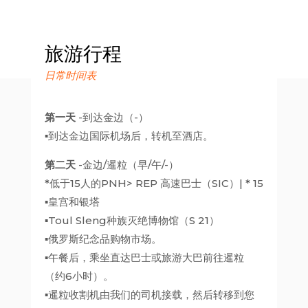
旅游行程
日常时间表
第一天
-到达金边（-）
▪到达金边国际机场后，转机至酒店。
第二天
-金边/暹粒（早/午/-）
*低于15人的PNH> REP 高速巴士（SIC）| * 15
▪皇宫和银塔
▪Toul Sleng种族灭绝博物馆（S 21）
▪俄罗斯纪念品购物市场。
▪午餐后，乘坐直达巴士或旅游大巴前往暹粒
（约6小时）。
▪暹粒收割机由我们的司机接载，然后转移到您