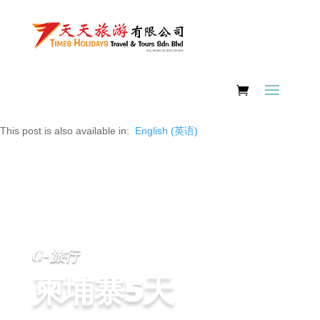
This post is also available in:
English
(
英语
)
G-旅行
柬埔寨5天